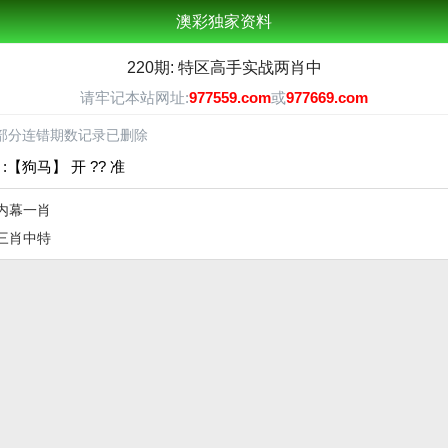
澳彩独家资料
220期: 特区高手实战两肖中
请牢记本站网址:
977559.com
或
977669.com
部分连错期数记录已删除
:【狗马】 开 ?? 准
宝内幕一肖
创三肖中特