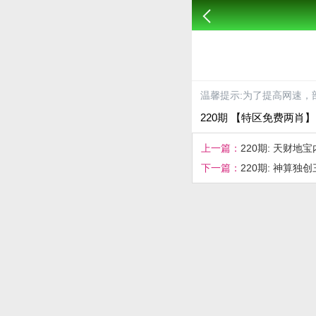
温馨提示:为了提高网速，
220期 【特区免费两肖】 
上一篇：
220期: 天财地
下一篇：
220期: 神算独