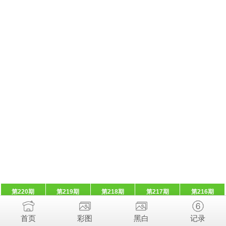
第220期
第219期
第218期
第217期
第216期
首页
彩图
黑白
记录