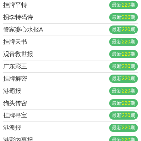
挂牌平特
最新
220
期
拐李特码诗
最新
220
期
管家婆心水报A
最新
220
期
挂牌天书
最新
220
期
观音救世报
最新
220
期
广东彩王
最新
220
期
挂牌解密
最新
220
期
港霸报
最新
220
期
狗头传密
最新
220
期
挂牌寻宝
最新
220
期
港澳报
最新
220
期
港彩内幕报
最新
220
期