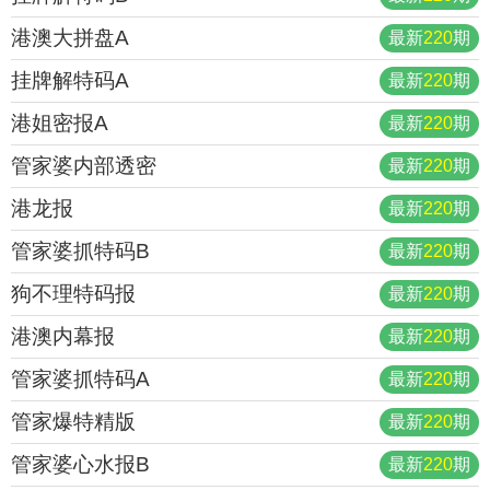
港澳大拼盘A
最新
220
期
挂牌解特码A
最新
220
期
港姐密报A
最新
220
期
管家婆内部透密
最新
220
期
港龙报
最新
220
期
管家婆抓特码B
最新
220
期
狗不理特码报
最新
220
期
港澳内幕报
最新
220
期
管家婆抓特码A
最新
220
期
管家爆特精版
最新
220
期
管家婆心水报B
最新
220
期