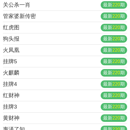
关公杀一肖
最新
220
期
管家婆新传密
最新
220
期
红虎图
最新
220
期
狗头报
最新
220
期
火凤凰
最新
220
期
挂牌5
最新
220
期
火麒麟
最新
220
期
挂牌4
最新
220
期
红财神
最新
220
期
挂牌3
最新
220
期
黄财神
最新
220
期
惠泽了知
最新
220
期