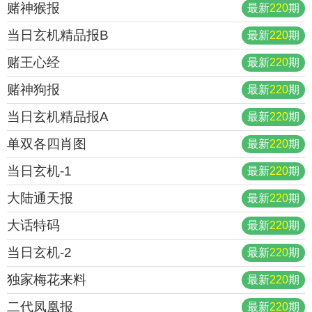
赌神猴报
最新
220
期
当日玄机精品报B
最新
220
期
赌王心经
最新
220
期
赌神狗报
最新
220
期
当日玄机精品报A
最新
220
期
单双各四肖图
最新
220
期
当日玄机-1
最新
220
期
大陆通天报
最新
220
期
大话特码
最新
220
期
当日玄机-2
最新
220
期
独家梅花来料
最新
220
期
二代凤凰报
最新
220
期