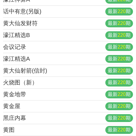
话中有意(另版)
最新
220
期
黄大仙发财符
最新
220
期
濠江精选B
最新
220
期
会议记录
最新
220
期
濠江精选A
最新
220
期
黄大仙射箭(信封)
最新
220
期
火烧图（新）
最新
220
期
黄金地带
最新
220
期
黄金屋
最新
220
期
黑庄内幕
最新
220
期
黄图
最新
220
期