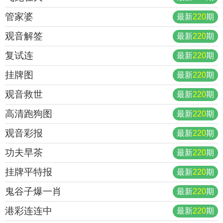
管家婆
最新
220
期
观音解签
最新
220
期
复试连
最新
220
期
挂牌图
最新
220
期
观音救世
最新
220
期
高清跑狗图
最新
220
期
观音彩报
最新
220
期
功夫早茶
最新
220
期
挂牌平特报
最新
220
期
鬼谷子爆一肖
最新
220
期
港彩连连中
最新
220
期