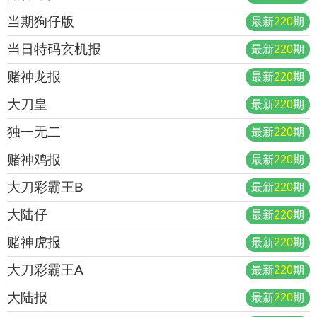
当期狗仔版
最新
220
期
当日特码玄机报
最新
220
期
赌神龙报
最新
220
期
大刀皇
最新
220
期
独一无二
最新
220
期
赌神鸡报
最新
220
期
大刀彩霸王B
最新
220
期
大陆仔
最新
220
期
赌神虎报
最新
220
期
大刀彩霸王A
最新
220
期
大陆报
最新
220
期