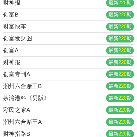
财神报
最新
220
期
创富B
最新
220
期
财富快车
最新
220
期
创富发财图
最新
220
期
创富A
最新
220
期
财神报
最新
220
期
创富专刊A
最新
220
期
潮州六合赌王B
最新
220
期
茶湾港料《另版》
最新
220
期
彩民之家A
最新
220
期
潮州六合赌王A
最新
220
期
财神指路B
最新
220
期