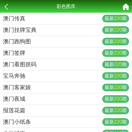
彩色图库
澳门传真
最新
220
期
澳门挂牌宝典
最新
220
期
澳门跑狗图
最新
220
期
澳门签牌
最新
220
期
澳门看图抓码
最新
220
期
宝马奔驰
最新
220
期
澳门客家娘
最新
220
期
澳门夜城
最新
220
期
报莲花篇
最新
220
期
澳门小纸条
最新
220
期