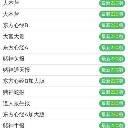
大本营
最新
220
期
大本营
最新
220
期
东方心经B
最新
220
期
大富大贵
最新
220
期
东方心经A
最新
220
期
赌神兔报
最新
220
期
赌神通天报
最新
220
期
东方心经B加大版
最新
220
期
赌神蛇报
最新
220
期
道人救生报
最新
220
期
东方心经A加大版
最新
220
期
赌神牛报
最新
220
期