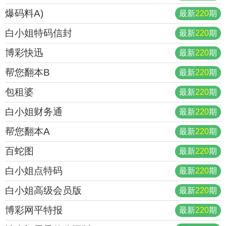
爆码料A)
最新
220
期
白小姐特码信封
最新
220
期
博彩快迅
最新
220
期
帮您翻本B
最新
220
期
包租婆
最新
220
期
白小姐财务通
最新
220
期
帮您翻本A
最新
220
期
百蛇图
最新
220
期
白小姐点特码
最新
220
期
白小姐高级会员版
最新
220
期
博彩网平特报
最新
220
期